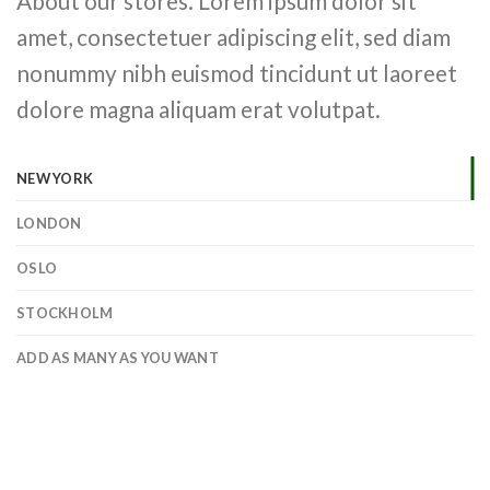
About our stores. Lorem ipsum dolor sit
amet, consectetuer adipiscing elit, sed diam
nonummy nibh euismod tincidunt ut laoreet
dolore magna aliquam erat volutpat.
NEW YORK
LONDON
OSLO
STOCKHOLM
ADD AS MANY AS YOU WANT