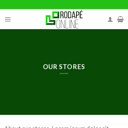
Ir
para
o
conteúdo
OUR STORES