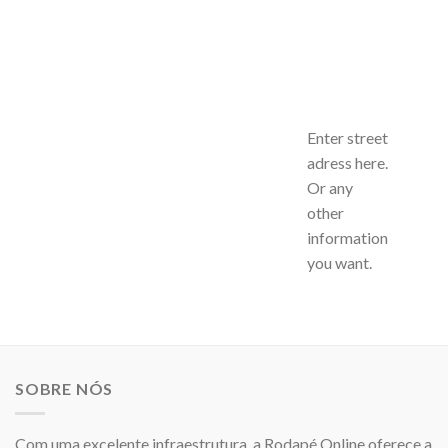
Enter street
adress here.
Or any
other
information
you want.
SOBRE NÓS
Com uma excelente infraestrutura, a Rodapé Online oferece a