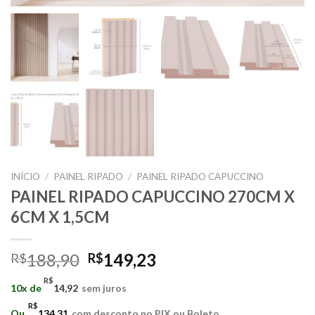
INÍCIO
/
PAINEL RIPADO
/
PAINEL RIPADO CAPUCCINO
PAINEL RIPADO CAPUCCINO 270CM X
6CM X 1,5CM
O
O
188,90
149,23
R$
R$
preço
preço
R$
10x de
14,92
sem juros
original
atual
era:
é:
R$
Ou
134,31
com desconto no PIX ou Boleto.