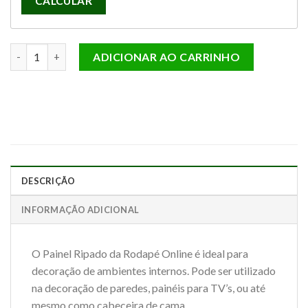
CALCULAR
PAINEL RIPADO CAPUCCINO 270CM X 6CM X 1,5CM quantidade
ADICIONAR AO CARRINHO
DESCRIÇÃO
INFORMAÇÃO ADICIONAL
O Painel Ripado da Rodapé Online é ideal para
decoração de ambientes internos. Pode ser utilizado
na decoração de paredes, painéis para TV’s, ou até
mesmo como cabeceira de cama.