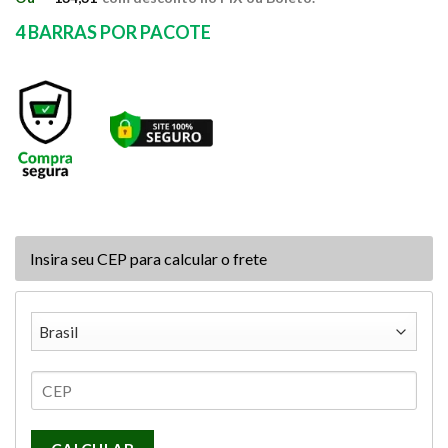
R$188,90.
R$149,23.
4 BARRAS POR PACOTE
Insira seu CEP para calcular o frete