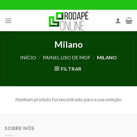
Ir
para
o
conteúdo
Milano
INÍCIO
/
PAINEL LISO DE MDF
/
MILANO
FILTRAR
Nenhum produto foi encontrado para a sua seleção.
SOBRE NÓS