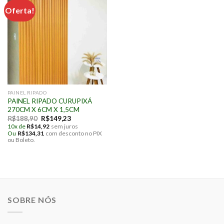
Oferta!
PAINEL RIPADO
PAINEL RIPADO CURUPIXÁ
270CM X 6CM X 1,5CM
O
O
R$
188,90
R$
149,23
preço
preço
10x de
R$
14,92
sem juros
original
atual
Ou
R$
134,31
com desconto no PIX
era:
é:
ou Boleto.
R$188,90.
R$149,23.
SOBRE NÓS